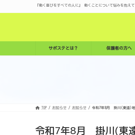
コ
ナ
『働く喜びをすべての人に』 働くことについて悩みを抱えて
ン
ビ
テ
ゲ
ン
ー
ツ
シ
へ
ョ
ス
ン
キ
に
ッ
移
プ
動
サポステとは？
保護者の方へ
TOP
お知らせ
お知らせ
令和7年8月 掛川(東遠
令和7年8月 掛川(