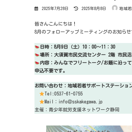
最
2025年7月28日
2025年8月8日
地域若
終
更
新
日
皆さんこんにちは！
時
:
8月のフォローアップミーティングのお知らせ
日時：8月9日（土）10：00～11：30
場所：大須賀市民交流センター 2階 市民
内容：みんなでフリートーク/お題に沿っ
申込不要です。
お問い合わせ：地域若者サポートステーショ
Tel:0537-61-0755
Mail：info＠sskakegawa.jp
主催：青少年就労支援ネットワーク静岡