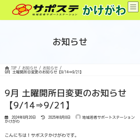
コ
ナ
ン
ビ
テ
ゲ
ン
ー
ツ
シ
へ
ョ
ス
ン
キ
に
ッ
移
お知らせ
プ
動
TOP
お知らせ
お知らせ
9月 土曜開所日変更のお知らせ【9/14⇒9/21】
9月 土曜開所日変更のお知らせ
【9/14⇒9/21】
最
2024年8月20日
2025年8月8日
地域若者サポートステーション
終
かけがわ
更
新
日
時
こんにちは！サポステかけがわです。
: