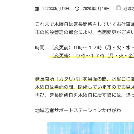
最
2020年5月18日
2020年5月18日
地域
終
更
新
日
これまで木曜日は延長開所をしていてお仕事
時
:
市の施設管理の都合により、当面変更がござ
時間：（変更前）９時～１７時（月・火・水
（変更後） ９時～１７時（月・火・
延長開所「カタリバ」を当面の間、水曜日に
木曜日は当面の間、閉所していますのでお見
再び、延長開所日を木曜日に戻す際には、追
地域若者サポートステーションかけがわ