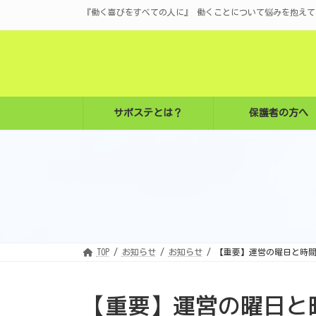
コ
ナ
『働く喜びをすべての人に』 働くことについて悩みを抱えて
ン
ビ
テ
ゲ
ン
ー
ツ
シ
へ
ョ
ス
ン
キ
に
ッ
移
プ
動
サポステとは？
保護者の方へ
TOP
お知らせ
お知らせ
【重要】運営の曜日と時
【重要】運営の曜日と